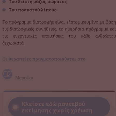
Αποτρίχωση
Tου δείκτη μάζας σώματος
Ανάπλαση προσώπου
Tου ποσοστού λίπους.
Ουλές και ραγάδες
Ευρυαγγείες - Αιμαγγειώματα
Το πρόγραμμα διατροφής είναι εξατομικευμένο με βάση
Εφηλίδες - Κηλίδες σώματος - Δυσχρωμίες
τις διατροφικές συνήθειες, το ημερήσιο πρόγραμμα και
Θηλώματα - Σπίλοι - Υπερκερατώσεις -
Μυρμηγκιές
τις ενεργειακές απαιτήσεις του κάθε ανθρώπου
ξεχωριστά.
Σώμα
Μεσοθεραπεία Κυτταρίτιδας
Μεσοθεραπεία Λιποδιάλυσης
Οι θεραπείες πραγματοποιούνται στο
Pressotherapy
Lipolaser
iM - FiT
Μαρούσι
Ραδιοσυχνότητες (RF) Σώματος
HIFU
Διατροφολογία - Διαιτολογία
Κλείστε εδώ ραντεβού
Δερματολογία
εκτίμησης χωρίς χρέωση
HIFU
Σύστημα αφαίρεσης μυρμηγκιών Swift