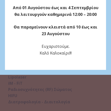
Αποτρίχωση
Από 01 Αυγούστου έως και 4 Σεπτεμβρίου
Ανάπλαση προσώπου
θα λειτουργούν καθημερινά 12:00 – 20:00
Ουλές και ραγάδες
Ευρυαγγείες - Αιμαγγειώματα
Θα παραμείνουν κλειστά από 10 έως και
Εφηλίδες - Κηλίδες σώματος - Δυσχρωμίες
23 Αυγούστου
Θηλώματα - Σπίλοι - Υπερκερατώσεις -
Μυρμηγκιές
Ευχαριστούμε.
Σώμα
Καλό Καλοκαίρι!!!
Μεσοθεραπεία Κυτταρίτιδας
Μεσοθεραπεία Λιποδιάλυσης
Pressotherapy
Lipolaser
iM - FiT
Ραδιοσυχνότητες (RF) Σώματος
HIFU
Διατροφολογία - Διαιτολογία