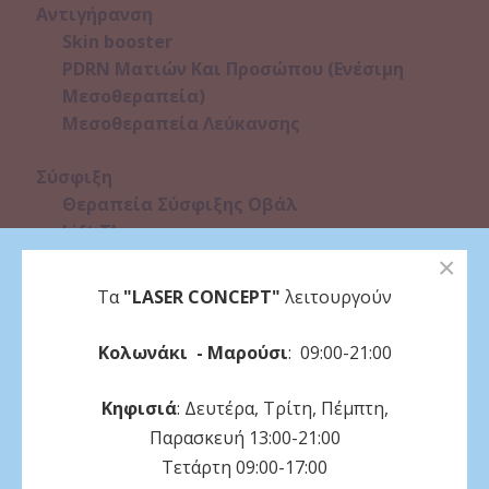
Αντιγήρανση
Skin booster
PDRN Ματιών Και Προσώπου (Ενέσιμη
Μεσοθεραπεία)
Μεσοθεραπεία Λεύκανσης
Σύσφιξη
Θεραπεία Σύσφιξης Οβάλ
Lift Therapy
Ραδιοσυχνότητες (RF) προσώπου
×
Λιποδιάλυση Προσώπου (Διπλοσάγονο)
Τα
"LASER CONCEPT"
λειτουργούν
Extra Θεραπείες
Κολωνάκι - Μαρούσι
: 09:00-21:00
Lip Booster
Lash Lift
Κηφισιά
: Δευτέρα, Τρίτη, Πέμπτη,
Brow Lamination
Παρασκευή 13:00-21:00
Τετάρτη 09:00-17:00
Laser