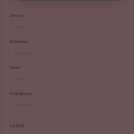
Τα Κέντρα
Όνομα
Blog
Επικοινωνία
Επώνυμο
Email
Τηλέφωνο
Σχόλια