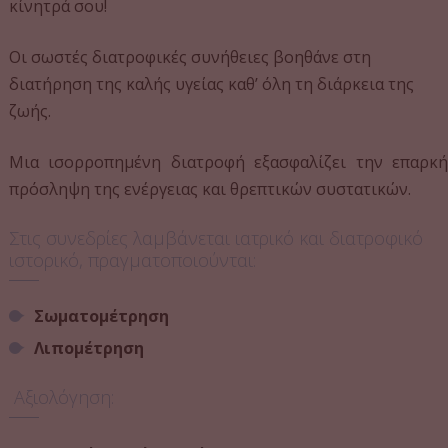
Eye Booster
κίνητρά σου!
Αντιγήρανση
Οι σωστές διατροφικές συνήθειες βοηθάνε στη
Skin booster
διατήρηση της καλής υγείας καθ’ όλη τη διάρκεια της
PDRN Ματιών Και Προσώπου (Ενέσιμη
ζωής.
Μεσοθεραπεία)
Μεσοθεραπεία Λεύκανσης
Μια ισορροπημένη διατροφή εξασφαλίζει την επαρκή
Σύσφιξη
πρόσληψη της ενέργειας και θρεπτικών συστατικών.
Θεραπεία Σύσφιξης Οβάλ
Lift Therapy
Στις συνεδρίες λαμβάνεται ιατρικό και διατροφικό
Ραδιοσυχνότητες (RF) προσώπου
ιστορικό, πραγματοποιούνται:
Λιποδιάλυση Προσώπου (Διπλοσάγονο)
Σωματομέτρηση
Extra Θεραπείες
Lip Booster
Λιπομέτρηση
Lash Lift
Brow Lamination
Αξιολόγηση:
Laser